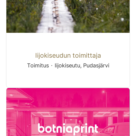
Iijokiseudun toimittaja
Toimitus
·
Iijokiseutu, Pudasjärvi