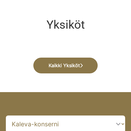
Yksiköt
Jakelupalvelut
Toimitus
Kuluttajapalvelut
Kaikki Yksiköt