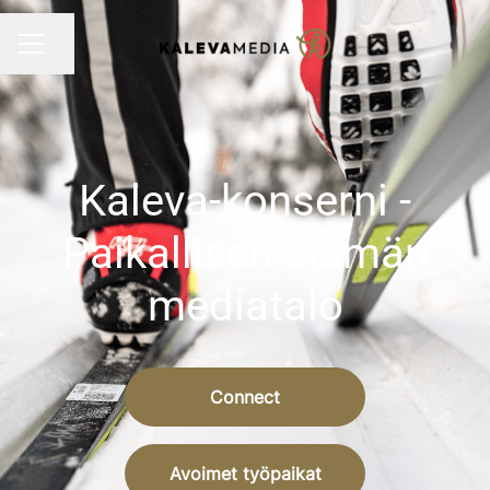
Jaa sivu
URAVALIKKO
Kaleva-konserni -
Paikallisen elämän
mediatalo
Connect
Avoimet työpaikat