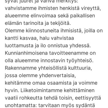
syvät juuret ja vahva merkitys:
vahvistamme ihmisten henkistä vireyttä,
alueemme elinvoimaa sekä paikallisen
elämän tarinoita ja tekijöitä.
Olemme kiinnostuneita ihmisistä, joilla on
kantti kasvaa, halu vahvistaa
luottamusta ja ilo onnistua yhdessä.
Kunnianhimoisena tavoitteenamme on
olla alueemme innostavin työyhteisö.
Rakennamme yhteisöllistä kulttuuria,
jossa olemme yhdenvertaisia,
kehitämme omaa osaamista ja voimme
hyvin. Liiketoimintamme kehittäminen
vaatii rohkeutta tehdä toisin, eettisyyttä
unohtamatta: tarvitaan myös sydäntä