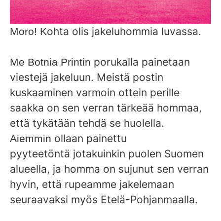
ohta
olis
jakeluhommia luvassa
Moro! K
.
porukalla painetaan
Me Botnia Printin
viestejä jakeluun. Meistä postin
kuskaaminen varmoin ottein perille
saakka on sen verran tärkeää hommaa,
että tykätään tehdä se huolella.
ollaan
painettu
Aiemmin
pyyteetöntä jotakuinkin puolen Suomen
alueella, ja homma on sujunut sen verran
hyvin, että rupeamme jakelemaan
seuraavaksi myös Etelä-Pohjanmaalla.