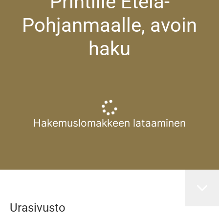
Printille Etelä-
Pohjanmaalle, avoin
haku
Hakemuslomakkeen lataaminen
Urasivusto