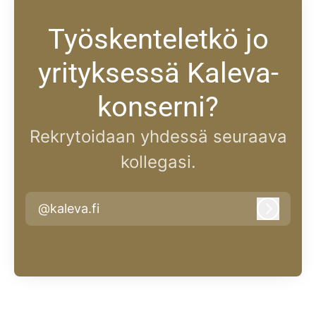
Työskenteletkö jo
yrityksessä Kaleva-
konserni?
Rekrytoidaan yhdessä seuraava
kollegasi.
@kaleva.fi
Kirjaudu