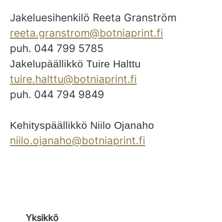
Jakeluesihenkilö Reeta Granström
reeta.granstrom@botniaprint.fi
puh. 044 799 5785
Jakelupäällikkö Tuire Halttu
tuire.halttu@botniaprint.fi
puh. 044 794 9849
Kehityspäällikkö Niilo Ojanaho
niilo.ojanaho@botniaprint.fi
Yksikkö