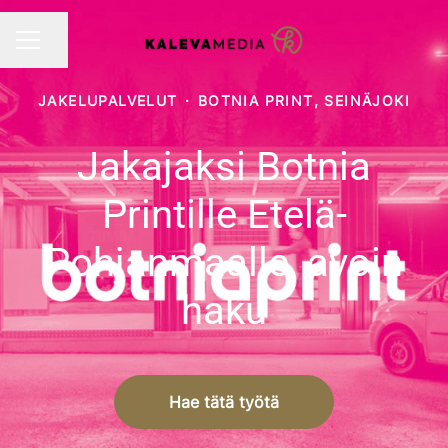
Jaa sivu
URAVALIKKO
JAKELUPALVELUT
·
BOTNIA PRINT, SEINÄJOKI
Jakajaksi Botnia
Printille Etelä-
Pohjanmaalle, avoin
haku
Hae tätä työtä